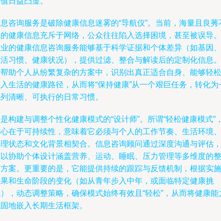
价值日益凸显。
信息咨询服务是破除健康信息迷雾的“导航仪”。当前，海量且良莠
齐的健康信息充斥于网络，公众往往陷入选择困境，甚至被误导
专业的健康信息咨询服务能够基于科学证据和个体差异（如基因
生活习惯、健康状况），提供过滤、整合与解读后的定制化信息
这帮助个人从纷繁复杂的方案中，识别出真正适合自身、能够轻
融入生活的健康路径，从而将“保持健康”从一个艰巨任务，转化为
系列清晰、可执行的日常习惯。
是构建与调整个性化健康模式的“设计师”。所谓“轻松健康模式”
核心在于可持续性，意味着它必须与个人的工作节奏、生活环境
心理状态和文化背景相契合。信息咨询顾问通过深度沟通与评估
可以协助个体设计涵盖营养、运动、睡眠、压力管理等多维度的
合方案。更重要的是，它能提供持续的跟踪与反馈机制，根据实
效果和生命阶段的变化（如从青年步入中年，或面临特定健康挑
战），动态调整策略，确保模式始终有效且“轻松”，从而将健康能
稳固地嵌入长期生活框架。