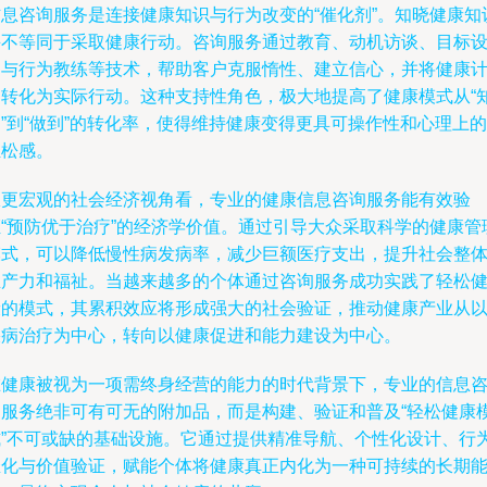
信息咨询服务是连接健康知识与行为改变的“催化剂”。知晓健康知
并不等同于采取健康行动。咨询服务通过教育、动机访谈、目标
定与行为教练等技术，帮助客户克服惰性、建立信心，并将健康
划转化为实际行动。这种支持性角色，极大地提高了健康模式从“
”到“做到”的转化率，使得维持健康变得更具可操作性和心理上的
轻松感。
从更宏观的社会经济视角看，专业的健康信息咨询服务能有效验
证“预防优于治疗”的经济学价值。通过引导大众采取科学的健康管
模式，可以降低慢性病发病率，减少巨额医疗支出，提升社会整
生产力和福祉。当越来越多的个体通过咨询服务成功实践了轻松
康的模式，其累积效应将形成强大的社会验证，推动健康产业从
疾病治疗为中心，转向以健康促进和能力建设为中心。
在健康被视为一项需终身经营的能力的时代背景下，专业的信息
询服务绝非可有可无的附加品，而是构建、验证和普及“轻松健康
式”不可或缺的基础设施。它通过提供精准导航、个性化设计、行
催化与价值验证，赋能个体将健康真正内化为一种可持续的长期